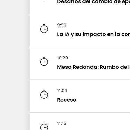
Desafíos del cambio de é
9:50
La IA y su impacto en la c
Hom
10:20
Mesa Redonda: Rumbo de 
Sche
11:00
Receso
Spea
11:15