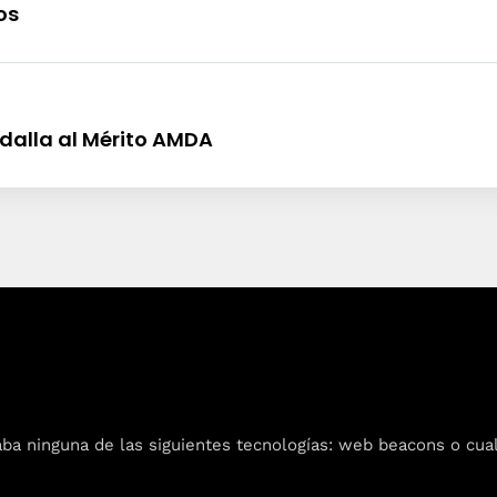
os
dalla al Mérito AMDA
 ninguna de las siguientes tecnologías: web beacons o cualqu