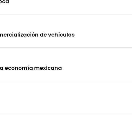
poca
omercialización de vehículos
Topics
e
Business
la economía mexicana
dules
When
Sunday to
December 2
kers
Where