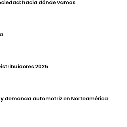
sociedad: hacia dónde vamos
t
467 Davids
Los Angele
Get direct
na
istribuidores 2025
n y demanda automotriz en Norteamérica