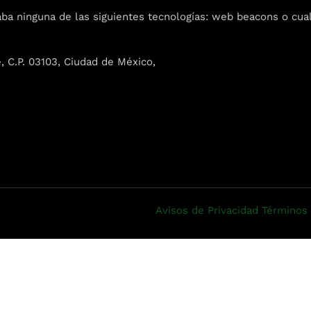
dules
 ninguna de las siguientes tecnologías: web beacons o cualqu
Sunday to
December 2
kers
e, C.P. 03103, Ciudad de México,
Where
t
467 Davids
Los Angele
Get direct
Avisos de Privacidad
Términos 