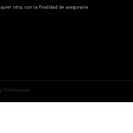
ier otra, con la finalidad de asegurarle
 Wednesday
3 to 26, 2022
on ave
s CA 95716
ions
y Condiciones