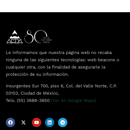
Topics
Business
Engineering
Growth
Platform
When
Le informamos que nuestra página web no recaba
Sunday to Wednesday
ninguna de las siguientes tecnologías: web beacons o
cualquier otra, con la finalidad de asegurarle la
December 23 to 26, 2022
protección de su información.
Where
Insurgentes Sur 700, piso 6, Col. del Valle Norte, C.P.
03103, Ciudad de México,
467 Davidson ave
Tels. (55) 3688-3650
(Ver en Google Maps)
Los Angeles CA 95716
Get directions