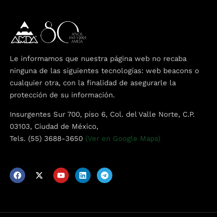
Topics
Business
Engineering
Growth
Platform
When
Le informamos que nuestra página web no recaba
ninguna de las siguientes tecnologías: web beacons o
Sunday to Wednesday
cualquier otra, con la finalidad de asegurarle la
December 23 to 26, 2022
protección de su información.
Insurgentes Sur 700, piso 6, Col. del Valle Norte, C.P.
Where
03103, Ciudad de México,
Tels. (55) 3688-3650
(Ver en Google Maps)
467 Davidson ave
Los Angeles CA 95716
Get directions